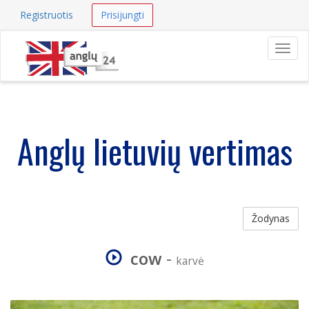
Registruotis
Prisijungti
Navig
Anglų lietuvių vertimas
Žodynas
cow
-
karvė