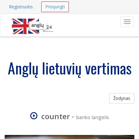
Registruotis
Prisijungti
Navig
Anglų lietuvių vertimas
Žodynas
counter
-
banko langelis