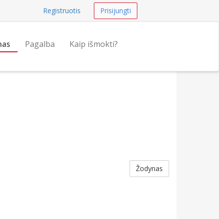
Registruotis
Prisijungti
nas
Pagalba
Kaip išmokti?
Žodynas