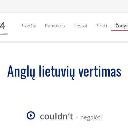
Pradžia
Pamokos
Testai
Pirkti
Žody
Anglų lietuvių vertimas
couldn‘t
-
negalėti