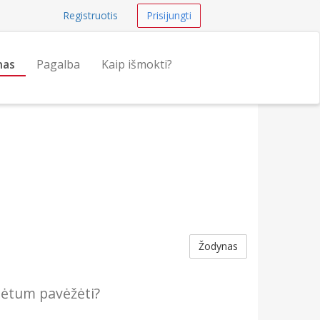
Registruotis
Prisijungti
nas
Pagalba
Kaip išmokti?
Žodynas
lėtum pavėžėti?