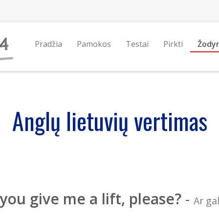
Pradžia
Pamokos
Testai
Pirkti
Žody
Anglų lietuvių vertimas
you give me a lift, please?
-
Ar ga