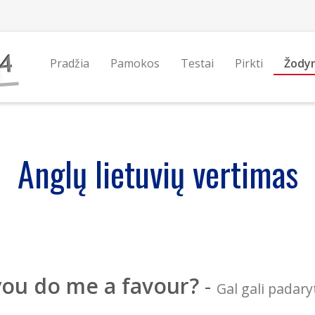
Pradžia
Pamokos
Testai
Pirkti
Žody
Anglų lietuvių vertimas
you do me a favour?
-
Gal gali padar