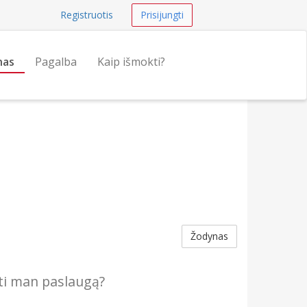
Registruotis
Prisijungti
nas
Pagalba
Kaip išmokti?
Žodynas
yti man paslaugą?