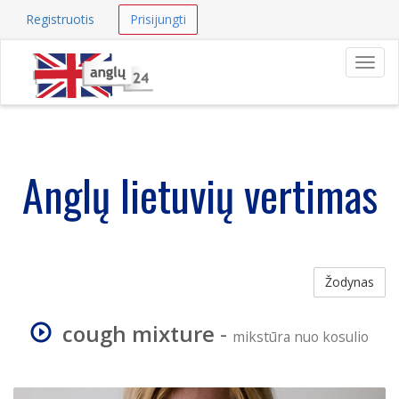
Registruotis
Prisijungti
Navig
Anglų lietuvių vertimas
Žodynas
cough mixture
-
mikstūra nuo kosulio