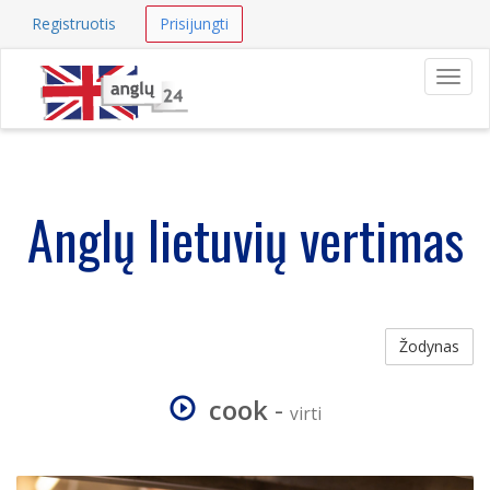
Registruotis
Prisijungti
Navig
Anglų lietuvių vertimas
Žodynas
cook
-
virti