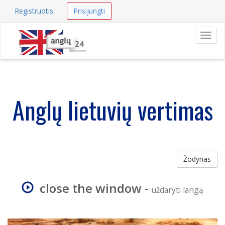
Registruotis
Prisijungti
Navig
Anglų lietuvių vertimas
Žodynas
close the window
-
uždaryti langą