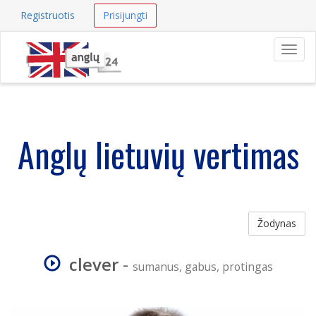
Registruotis
Prisijungti
Navig
Anglų lietuvių vertimas
Žodynas
clever
-
sumanus, gabus, protingas