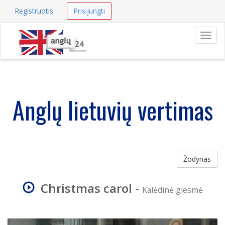
Registruotis
Prisijungti
Navig
Anglų lietuvių vertimas
Žodynas
Christmas carol
-
Kalėdinė giesmė