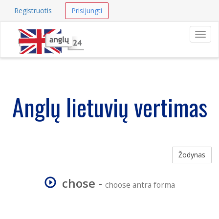
Registruotis
Prisijungti
Navig
Anglų lietuvių vertimas
Žodynas
chose
-
choose antra forma