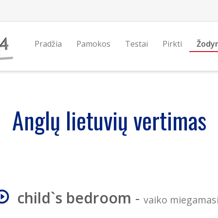
Pradžia
Pamokos
Testai
Pirkti
Žody
Anglų lietuvių vertimas
child`s bedroom
-
vaiko miegamas