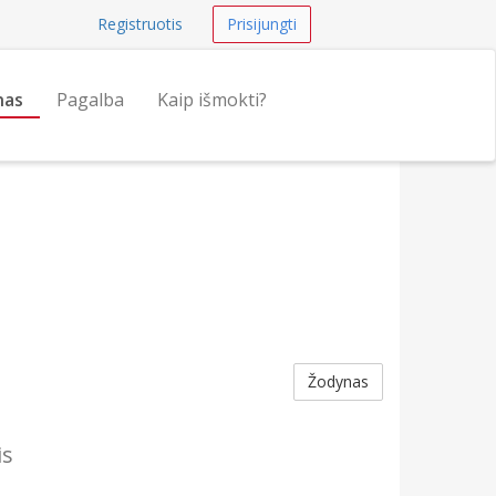
Registruotis
Prisijungti
nas
Pagalba
Kaip išmokti?
Žodynas
is