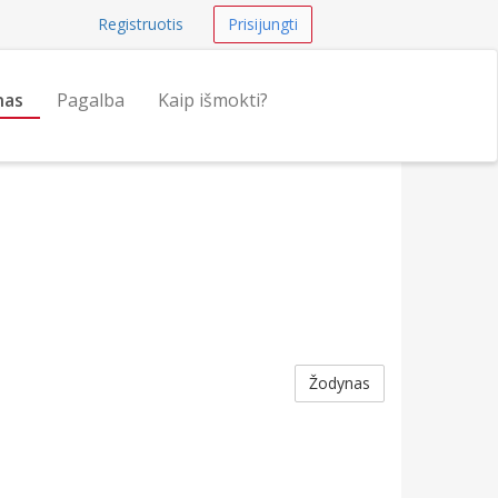
Registruotis
Prisijungti
nas
Pagalba
Kaip išmokti?
Žodynas