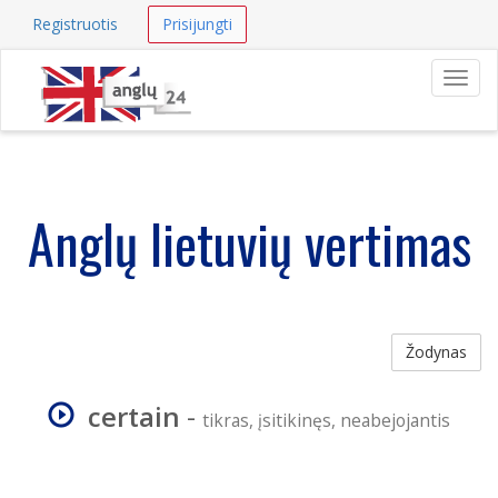
Registruotis
Prisijungti
Navig
Anglų lietuvių vertimas
Žodynas
certain
-
tikras, įsitikinęs, neabejojantis