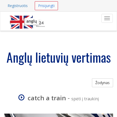
Registruotis
Prisijungti
Navig
Anglų lietuvių vertimas
Žodynas
catch a train
-
spėti į traukinį