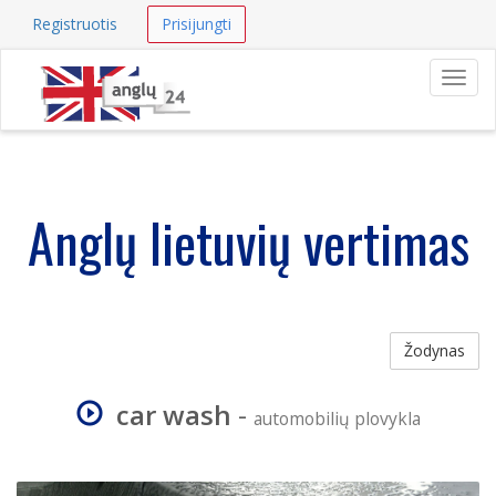
Registruotis
Prisijungti
Navig
Anglų lietuvių vertimas
Žodynas
car wash
-
automobilių plovykla