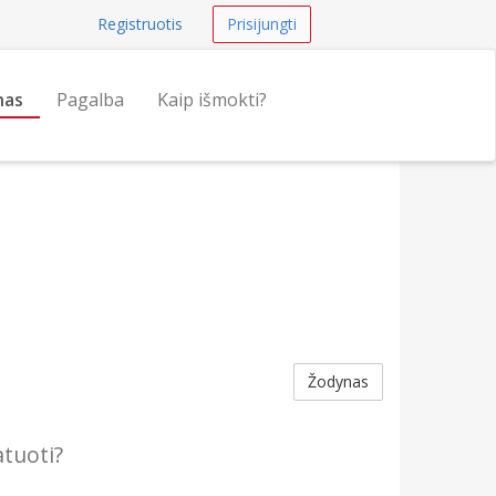
Registruotis
Prisijungti
nas
Pagalba
Kaip išmokti?
Žodynas
atuoti?