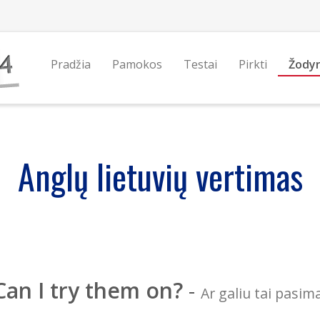
Pradžia
Pamokos
Testai
Pirkti
Žody
Anglų lietuvių vertimas
Can I try them on?
-
Ar galiu tai pasim