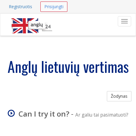
Registruotis
Prisijungti
Navig
Anglų lietuvių vertimas
Žodynas
Can I try it on?
-
Ar galiu tai pasimatuoti?