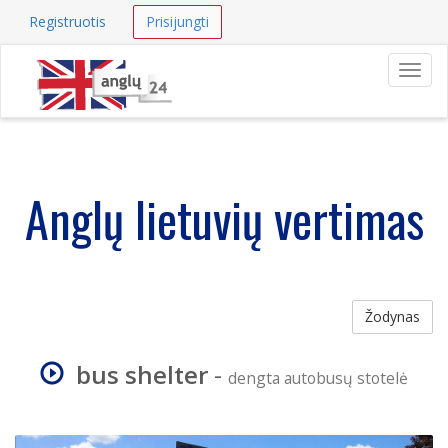
Registruotis
Prisijungti
Navig
Anglų lietuvių vertimas
Žodynas
bus shelter
-
dengta autobusų stotelė