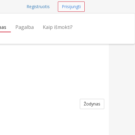
Registruotis
Prisijungti
nas
Pagalba
Kaip išmokti?
Žodynas