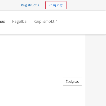
Registruotis
Prisijungti
nas
Pagalba
Kaip išmokti?
Žodynas