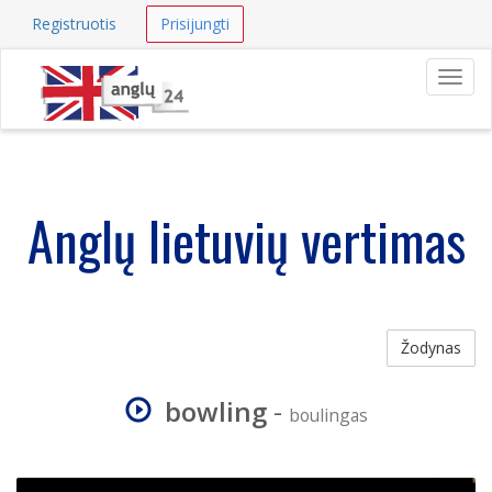
Registruotis
Prisijungti
Navig
Anglų lietuvių vertimas
Žodynas
bowling
-
boulingas