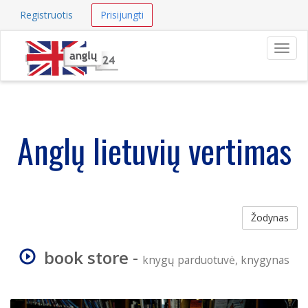
Registruotis
Prisijungti
Navig
Anglų lietuvių vertimas
Žodynas
book store
-
knygų parduotuvė, knygynas