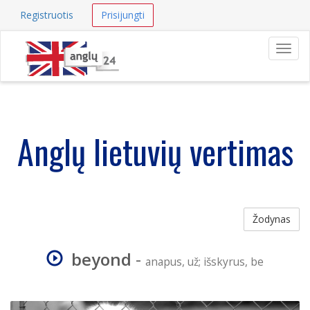
Registruotis
Prisijungti
Navig
Anglų lietuvių vertimas
Žodynas
beyond
-
anapus, už; išskyrus, be