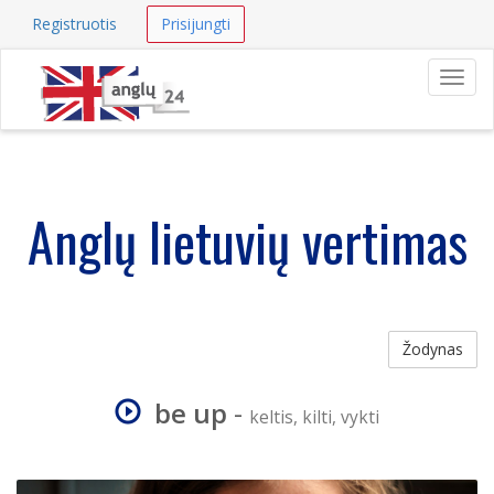
Registruotis
Prisijungti
Navig
Anglų lietuvių vertimas
Žodynas
be up
-
keltis, kilti, vykti