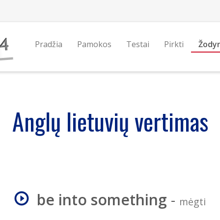
Pradžia
Pamokos
Testai
Pirkti
Žody
Anglų lietuvių vertimas
be into something
-
mėgti