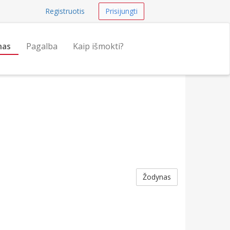
Registruotis
Prisijungti
nas
Pagalba
Kaip išmokti?
Žodynas