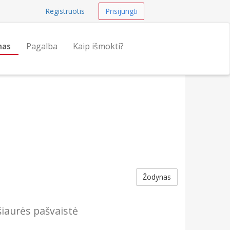
Registruotis
Prisijungti
nas
Pagalba
Kaip išmokti?
Žodynas
šiaurės pašvaistė