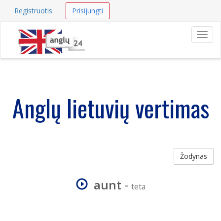
Registruotis
Prisijungti
Navig
Anglų lietuvių vertimas
Žodynas
aunt
-
teta