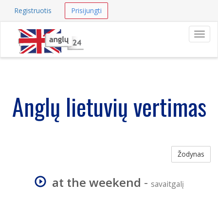
Registruotis
Prisijungti
Navig
Anglų lietuvių vertimas
Žodynas
at the weekend
-
savaitgalį