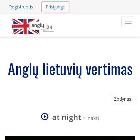
Registruotis
Prisijungti
Navig
Anglų lietuvių vertimas
Žodynas
at night
-
naktį