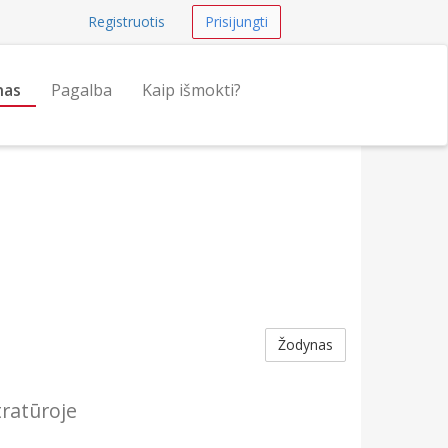
Registruotis
Prisijungti
nas
Pagalba
Kaip išmokti?
Žodynas
tratūroje