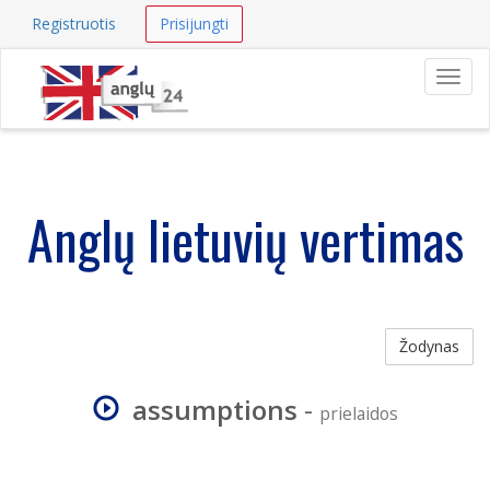
Registruotis
Prisijungti
Navig
Anglų lietuvių vertimas
Žodynas
assumptions
-
prielaidos