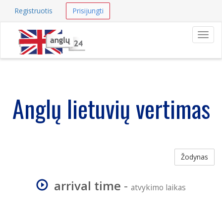
Registruotis
Prisijungti
Navig
Anglų lietuvių vertimas
Žodynas
arrival time
-
atvykimo laikas