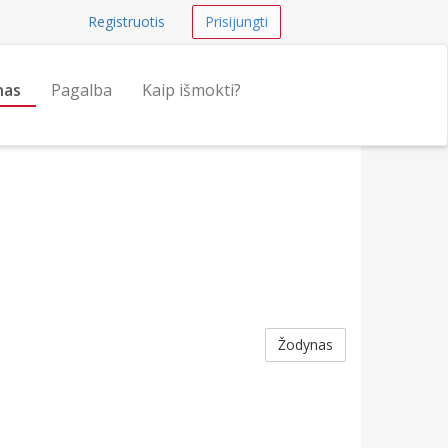
Registruotis
Prisijungti
nas
Pagalba
Kaip išmokti?
Žodynas