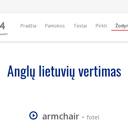
Pradžia
Pamokos
Testai
Pirkti
Žody
Anglų lietuvių vertimas
armchair
-
fotel