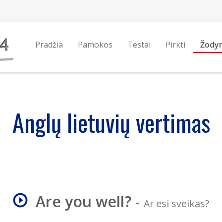
Pradžia
Pamokos
Testai
Pirkti
Žody
Anglų lietuvių vertimas
Are you well?
-
Ar esi sveikas?