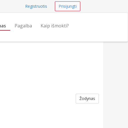
Registruotis
Prisijungti
nas
Pagalba
Kaip išmokti?
Žodynas