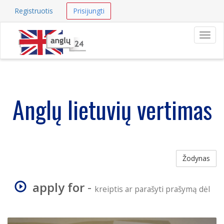
Registruotis
Prisijungti
Navig
Anglų lietuvių vertimas
Žodynas
apply for
-
kreiptis ar parašyti prašymą dėl