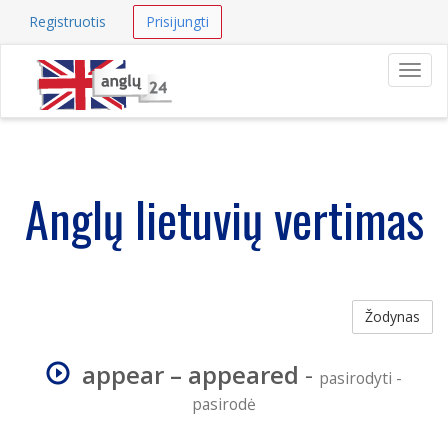
Registruotis
Prisijungti
Navig
Anglų lietuvių vertimas
Žodynas
appear – appeared
-
pasirodyti -
pasirodė