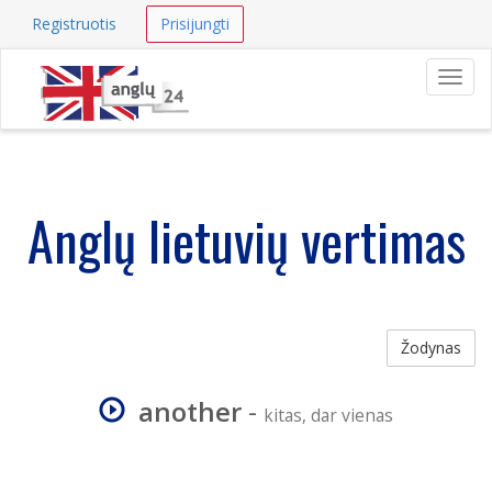
Registruotis
Prisijungti
Navig
Anglų lietuvių vertimas
Žodynas
another
-
kitas, dar vienas