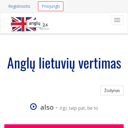
Registruotis
Prisijungti
Navig
Anglų lietuvių vertimas
Žodynas
also
-
irgi, taip pat, be to