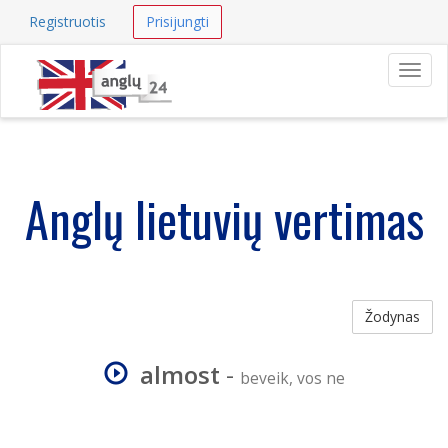
Registruotis
Prisijungti
Navig
Anglų lietuvių vertimas
Žodynas
almost
-
beveik, vos ne