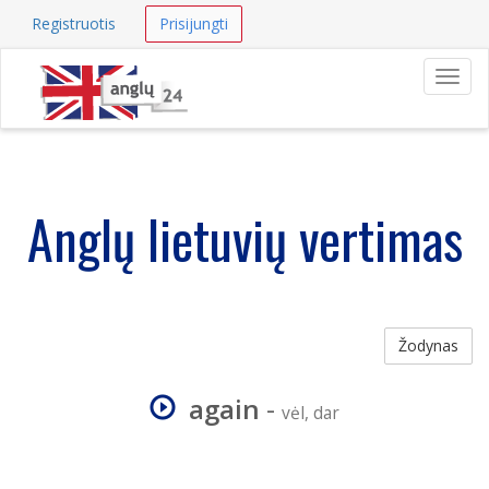
Registruotis
Prisijungti
Navig
Anglų lietuvių vertimas
Žodynas
again
-
vėl, dar