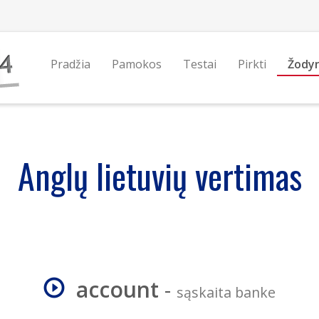
Pradžia
Pamokos
Testai
Pirkti
Žody
Anglų lietuvių vertimas
account
-
sąskaita banke