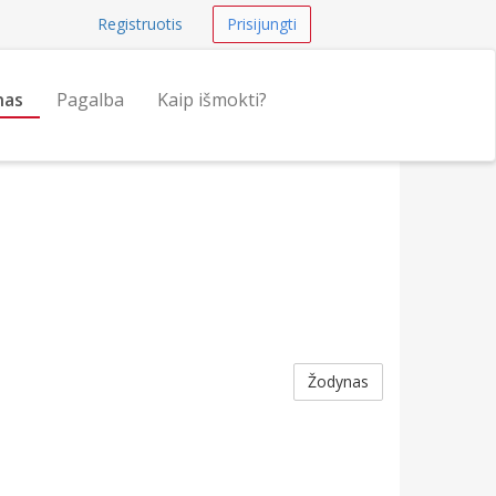
Registruotis
Prisijungti
nas
Pagalba
Kaip išmokti?
Žodynas