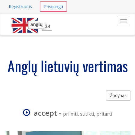
Registruotis
Prisijungti
Navig
Anglų lietuvių vertimas
Žodynas
accept
-
priimti, sutikti, pritarti