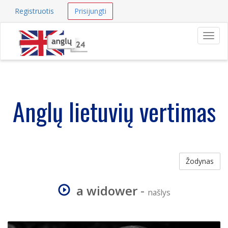
Registruotis
Prisijungti
Navig
Anglų lietuvių vertimas
Žodynas
a widower
-
našlys