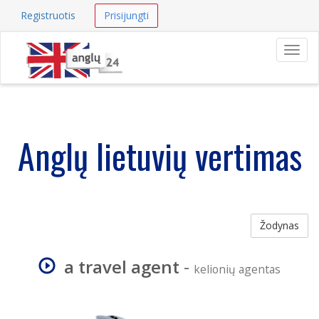
Registruotis
Prisijungti
Navig
Anglų lietuvių vertimas
Žodynas
a travel agent
-
kelionių agentas