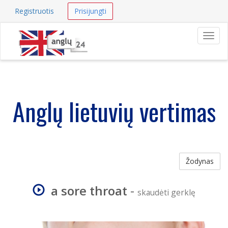
Registruotis
Prisijungti
Navig
Anglų lietuvių vertimas
Žodynas
a sore throat
-
skaudėti gerklę