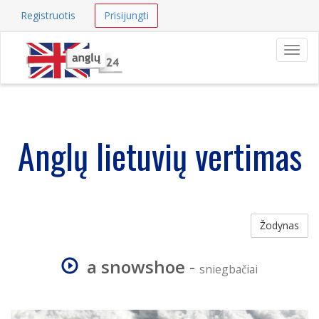
Registruotis
Prisijungti
Navig
Anglų lietuvių vertimas
Žodynas
a snowshoe
-
sniegbačiai