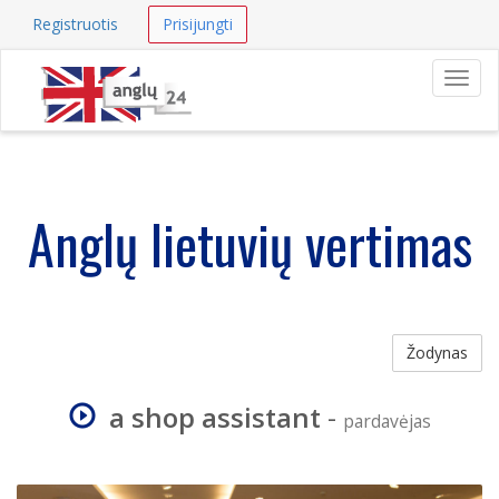
Registruotis
Prisijungti
Navig
Anglų lietuvių vertimas
Žodynas
a shop assistant
-
pardavėjas