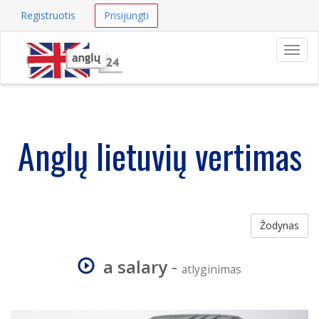
Registruotis
Prisijungti
Navig
Anglų lietuvių vertimas
Žodynas
a salary
-
atlyginimas