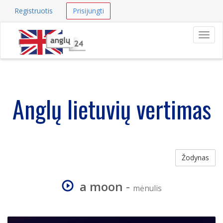
Registruotis
Prisijungti
Navig
Anglų lietuvių vertimas
Žodynas
a moon
-
mėnulis